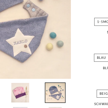
1-5M
BLAU
BL
BEIG
SCHWA