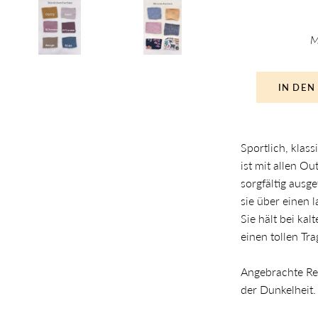
M
IN DEN
Sportlich, klas
ist mit allen Ou
sorgfältig ausg
sie über einen 
Sie hält bei ka
einen tollen Tr
Angebrachte Ref
der Dunkelheit.