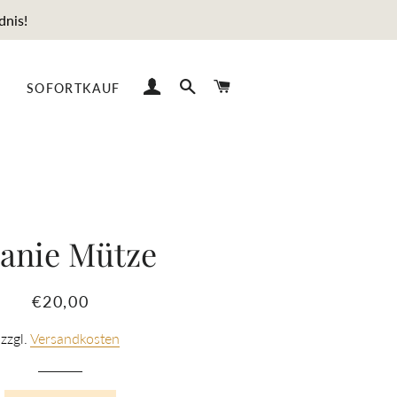
dnis!
EINLOGGEN
SUCHE
EINKAUFSWAGEN
SOFORTKAUF
anie Mütze
Normaler
Sonderpreis
€20,00
Preis
zzgl.
Versandkosten