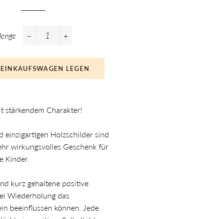
enge
−
+
 EINKAUFSWAGEN LEGEN
it stärkendem Charakter!
 einzigartigen Holzschilder sind
sehr wirkungsvolles Geschenk für
e Kinder.
ind kurz gehaltene positive
bei Wiederholung das
in beeinflussen können. Jede