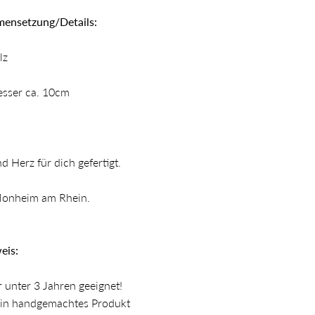
ensetzung/Details:
lz
sser ca. 10cm
nd Herz für dich gefertigt.
onheim am Rhein.
eis:
r unter 3 Jahren geeignet!
ein handgemachtes Produkt