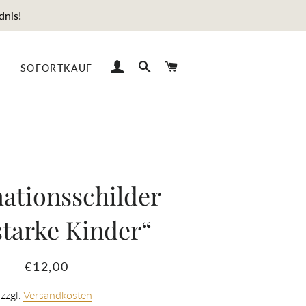
dnis!
EINLOGGEN
SUCHE
EINKAUFSWAGEN
SOFORTKAUF
mationsschilder
starke Kinder“
Normaler
Sonderpreis
€12,00
Preis
zzgl.
Versandkosten