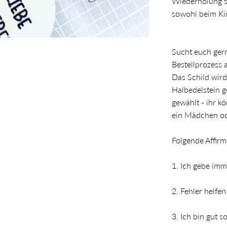
Wiederholung st
sowohl beim Kin
Sucht euch ger
Bestellprozess 
Das Schild wird
Halbedelstein g
gewählt - ihr k
ein Mädchen ode
Folgende Affir
1.
Ich gebe imm
2. Fehler helfe
3. Ich bin gut s