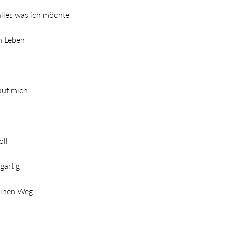
 alles was ich möchte
in Leben
g
 auf mich
oll
igartig
einen Weg