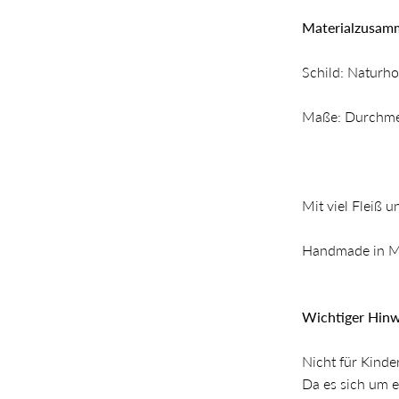
Materialzusamm
Schild: Naturho
Maße: Durchme
Mit viel Fleiß u
Handmade in M
Wichtiger Hinw
Nicht für Kinde
Da es sich um 