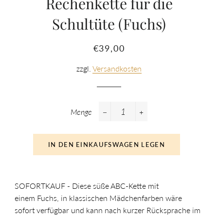
Rechenkette für die
Schultüte (Fuchs)
Normaler
Sonderpreis
€39,00
Preis
zzgl.
Versandkosten
Menge
−
+
IN DEN EINKAUFSWAGEN LEGEN
SOFORTKAUF - Diese süße ABC-Kette mit
einem Fuchs, in klassischen Mädchenfarben wäre
sofort verfügbar und kann nach kurzer Rücksprache im